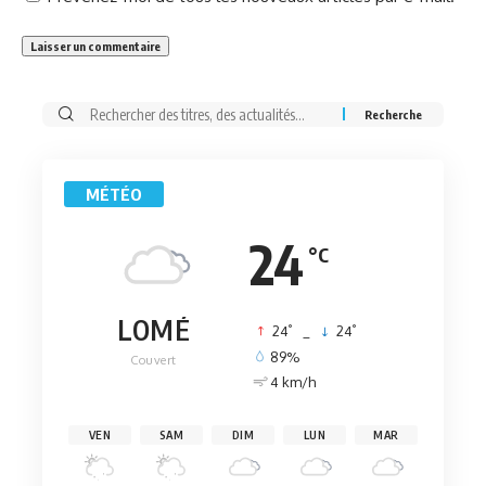
Rechercher:
MÉTÉO
24
°C
LOMÉ
°
°
24
_
24
89%
Couvert
4 km/h
VEN
SAM
DIM
LUN
MAR