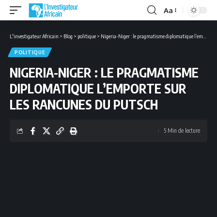
Aa
Font
Resizer
L'investigateur Africain
>
Blog
>
politique
>
Nigeria-Niger : le pragmatisme diplomatique l’emporte sur les rancunes du putsch
POLITIQUE
NIGERIA-NIGER : LE PRAGMATISME
DIPLOMATIQUE L’EMPORTE SUR
LES RANCUNES DU PUTSCH
5 Min de lecture