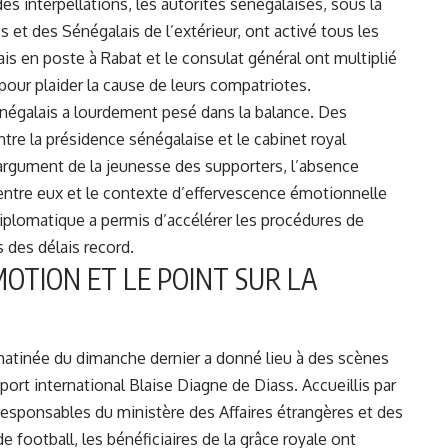
es interpellations, les autorités sénégalaises, sous la
s et des Sénégalais de l’extérieur, ont activé tous les
s en poste à Rabat et le consulat général ont multiplié
 pour plaider la cause de leurs compatriotes.
sénégalais a lourdement pesé dans la balance. Des
tre la présidence sénégalaise et le cabinet royal
’argument de la jeunesse des supporters, l’absence
’entre eux et le contexte d’effervescence émotionnelle
diplomatique a permis d’accélérer les procédures de
s des délais record.
OTION ET LE POINT SUR LA
a matinée du dimanche dernier a donné lieu à des scènes
port international Blaise Diagne de Diass.
Accueillis par
 responsables du ministère des Affaires étrangères et des
 football, les bénéficiaires de la grâce royale ont