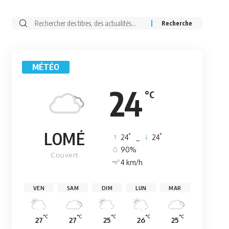
Rechercher:
MÉTÉO
24
°C
LOMÉ
°
°
24
_
24
90%
Couvert
4 km/h
VEN
SAM
DIM
LUN
MAR
°C
°C
°C
°C
°C
27
27
25
26
25