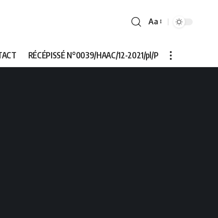
Aa
Font
Resizer
TACT
RÉCÉPISSÉ N°0039/HAAC/12-2021/pl/P