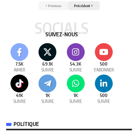
Previous
Précédent
SOCIALS
SUIVEZ-NOUS
7.5K
69.1K
54.3K
500
AIMER
SUIVRE
SUIVRE
S'ABONNER
41K
1K
1K
500
SUIVRE
SUIVRE
SUIVRE
SUIVRE
POLITIQUE