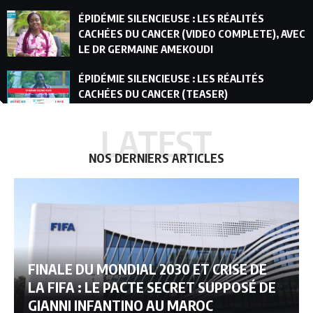
ÉPIDÉMIE SILENCIEUSE : LES RÉALITÉS
CACHÉES DU CANCER (VIDEO COMPLETE), AVEC
LE DR GERMAINE AMEKOUDI
ÉPIDÉMIE SILENCIEUSE : LES RÉALITÉS
CACHÉES DU CANCER (TEASER)
LATEST
RECRUDESCENCE DES COUPS D'ÉTAT EN
AFRIQUE DE L'OUEST : À QUOI FAUT-IL
NOS DERNIERS ARTICLES
S'ATTENDRE ? DR GNAGNON
FINALE DU MONDIAL 2030 ET CRISE DE
LA FIFA : LE PACTE SECRET SUPPOSÉ DE
GIANNI INFANTINO AU MAROC