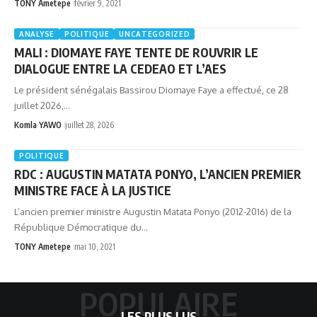
TONY Ametepe
février 9, 2021
ANALYSE
POLITIQUE
UNCATEGORIZED
MALI : DIOMAYE FAYE TENTE DE ROUVRIR LE
DIALOGUE ENTRE LA CEDEAO ET L’AES
Le président sénégalais Bassirou Diomaye Faye a effectué, ce 28
juillet 2026,…
Komla YAWO
juillet 28, 2026
POLITIQUE
RDC : AUGUSTIN MATATA PONYO, L’ANCIEN PREMIER
MINISTRE FACE À LA JUSTICE
L’ancien premier ministre Augustin Matata Ponyo (2012-2016) de la
République Démocratique du…
TONY Ametepe
mai 10, 2021
POPULAIRE
LES PLUS LUS