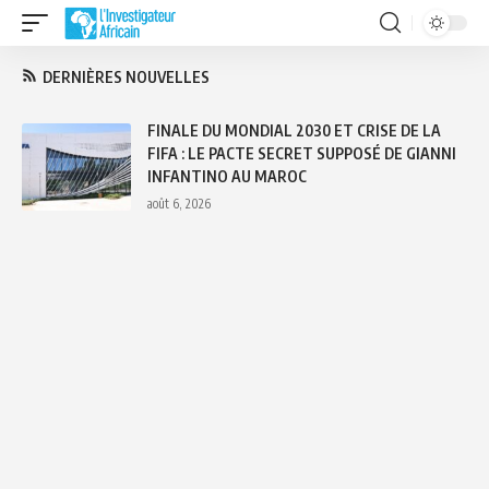
DERNIÈRES NOUVELLES
MALI : L
E DU MONDIAL 2030 ET CRISE DE LA
RELANCE L
: LE PACTE SECRET SUPPOSÉ DE GIANNI
D’AFRICA 
NTINO AU MAROC
LUTTE AN
2026
août 5, 2026