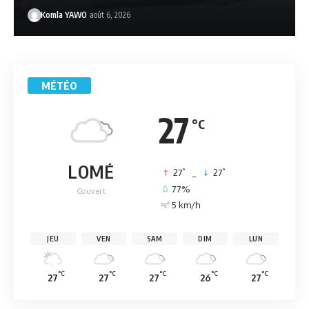
Komla YAWO
août 6, 2026
MÉTÉO
27
°C
LOMÉ
°
°
27
_
27
77%
Couvert
5 km/h
JEU
VEN
SAM
DIM
LUN
°C
°C
°C
°C
°C
27
27
27
26
27