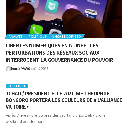
ANALYSE
POLITIQUE
UNCATEGORIZED
LIBERTÉS NUMÉRIQUES EN GUINÉE : LES
PERTURBATIONS DES RÉSEAUX SOCIAUX
INTERROGENT LA GOUVERNANCE DU POUVOIR
Komla YAWO
août 5, 2026
POLITIQUE
TCHAD / PRÉSIDENTIELLE 2021: ME THÉOPHILE
BONGORO PORTERA LES COULEURS DE « L’ALLIANCE
VICTOIRE »
Après l’investiture du président sortant Idriss Déby Itno le
weekend dernier pour…