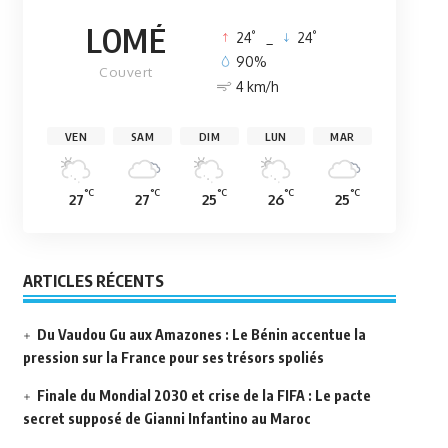
LOMÉ
°
°
24
_
24
90%
Couvert
4 km/h
VEN
SAM
DIM
LUN
MAR
°C
°C
°C
°C
°C
27
27
25
26
25
ARTICLES RÉCENTS
Du Vaudou Gu aux Amazones : Le Bénin accentue la
pression sur la France pour ses trésors spoliés
Finale du Mondial 2030 et crise de la FIFA : Le pacte
secret supposé de Gianni Infantino au Maroc