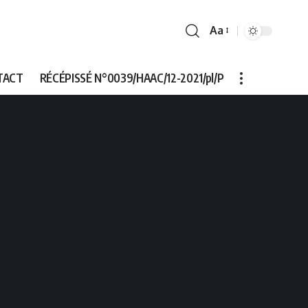
Aa
Font
Resizer
TACT
RÉCÉPISSÉ N°0039/HAAC/12-2021/pl/P