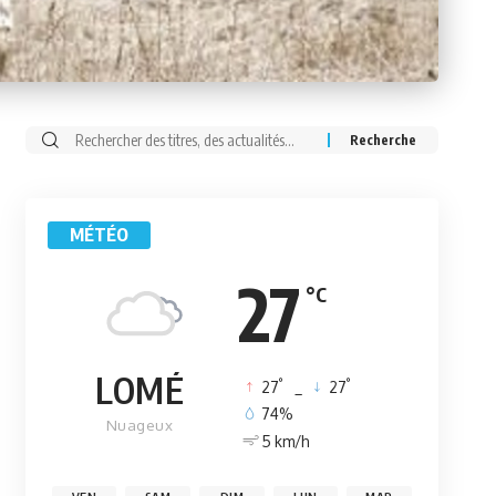
Rechercher:
MÉTÉO
27
°C
LOMÉ
°
°
27
_
27
74%
Nuageux
5 km/h