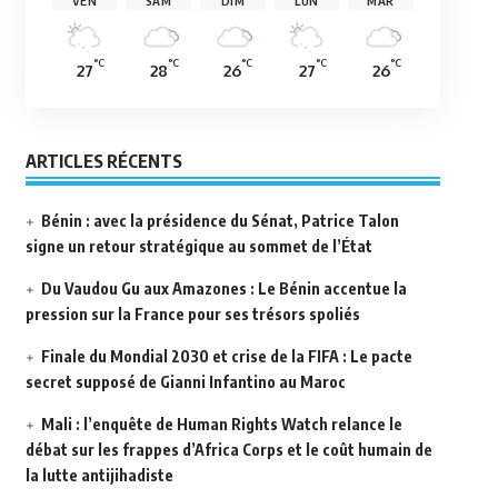
VEN
SAM
DIM
LUN
MAR
°C
°C
°C
°C
°C
27
28
26
27
26
ARTICLES RÉCENTS
Bénin : avec la présidence du Sénat, Patrice Talon
signe un retour stratégique au sommet de l’État
Du Vaudou Gu aux Amazones : Le Bénin accentue la
pression sur la France pour ses trésors spoliés
Finale du Mondial 2030 et crise de la FIFA : Le pacte
secret supposé de Gianni Infantino au Maroc
Mali : l’enquête de Human Rights Watch relance le
débat sur les frappes d’Africa Corps et le coût humain de
la lutte antijihadiste