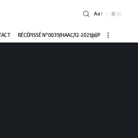
Aa
Font
Resizer
TACT
RÉCÉPISSÉ N°0039/HAAC/12-2021/pl/P