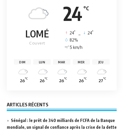
24
°C
LOMÉ
°
°
24
_
24
82%
Couvert
5 km/h
DIM
LUN
MAR
MER
JEU
°C
°C
°C
°C
°C
26
26
26
26
27
ARTICLES RÉCENTS
Sénégal : le prêt de 340 milliards de FCFA de la Banque
mondiale, un signal de confiance après la crise de la dette