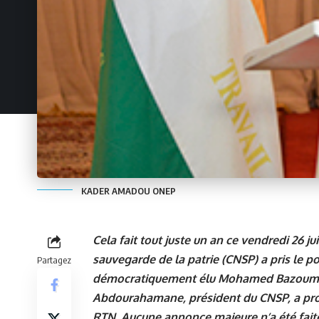
KADER AMADOU ONEP
Cela fait tout juste un an ce vendredi 26 ju
sauvegarde de la patrie (CNSP) a pris le p
Partagez
démocratiquement élu Mohamed Bazoum. Po
Abdourahamane, président du CNSP, a prono
RTN. Aucune annonce majeure n’a été faite,