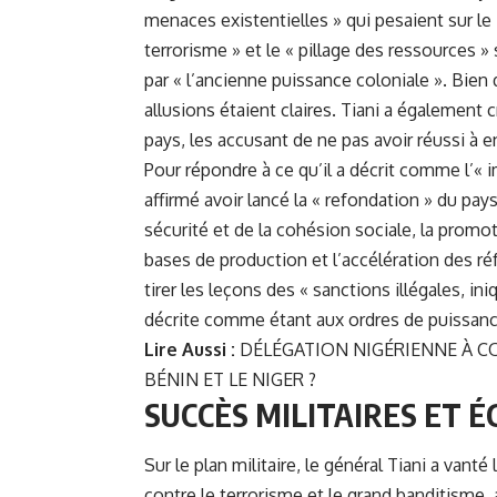
menaces existentielles » qui pesaient sur l
terrorisme » et le « pillage des ressources » 
par « l’ancienne puissance coloniale ». Bien
allusions étaient claires. Tiani a également 
pays, les accusant de ne pas avoir réussi à e
Pour répondre à ce qu’il a décrit comme l’« i
affirmé avoir lancé la « refondation » du pay
sécurité et de la cohésion sociale, la pro
bases de production et l’accélération des ré
tirer les leçons des « sanctions illégales, 
décrite comme étant aux ordres de puissanc
Lire Aussi :
DÉLÉGATION NIGÉRIENNE À CO
BÉNIN ET LE NIGER ?
SUCCÈS MILITAIRES ET 
Sur le plan militaire, le général Tiani a van
contre le terrorisme et le grand banditisme,