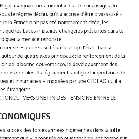
e Niger, évoquant notamment « les obscurs rivages du
sous le régime déchu, qu’il a accusé d’être « vassalisé »
 que la France n’ait pas été nommément citée, les
critiqué les bases militaires étrangères présentes dans le
ndiguer la menace terroriste.
mmense espoir » suscité par le coup d’État, Tiani a
s autour de quatre axes principaux : le renforcement de la
motion de la bonne gouvernance, le développement des
formes sociales. Il a également souligné l’importance de
iniques et inhumaines » imposées par une CEDEAO qu’il a
es étrangères.
TONOU : VERS UNE FIN DES TENSIONS ENTRE LE
ÉCONOMIQUES
té les succès des forces armées nigériennes dans la lutte
 affirmant que « la montée en puissance de nos forces sur