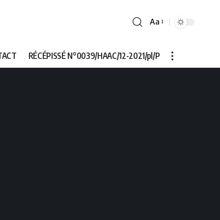
Aa
Font
Resizer
TACT
RÉCÉPISSÉ N°0039/HAAC/12-2021/pl/P