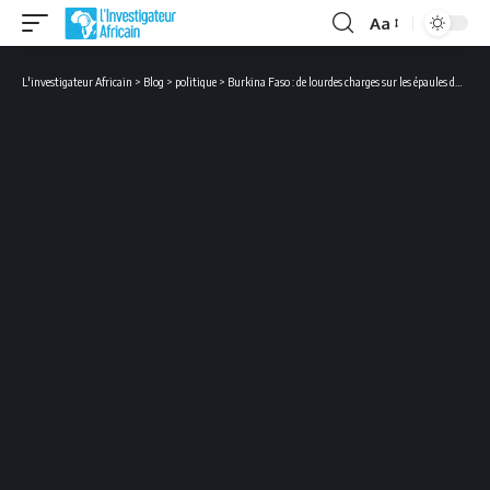
Aa
Font
Resizer
L'investigateur Africain
>
Blog
>
politique
>
Burkina Faso : de lourdes charges sur les épaules du président réélu Roch Marc Christian Kaboré