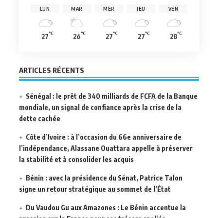
LUN
MAR
MER
JEU
VEN
°C
°C
°C
°C
°C
27
26
27
27
28
ARTICLES RÉCENTS
Sénégal : le prêt de 340 milliards de FCFA de la Banque
mondiale, un signal de confiance après la crise de la
dette cachée
Côte d’Ivoire : à l’occasion du 66e anniversaire de
l’indépendance, Alassane Ouattara appelle à préserver
la stabilité et à consolider les acquis
Bénin : avec la présidence du Sénat, Patrice Talon
signe un retour stratégique au sommet de l’État
Du Vaudou Gu aux Amazones : Le Bénin accentue la