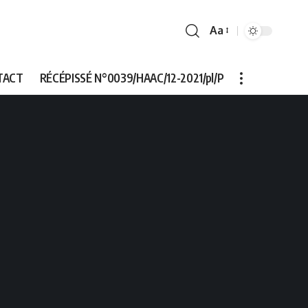
Aa
Font
Resizer
TACT
RÉCÉPISSÉ N°0039/HAAC/12-2021/pl/P