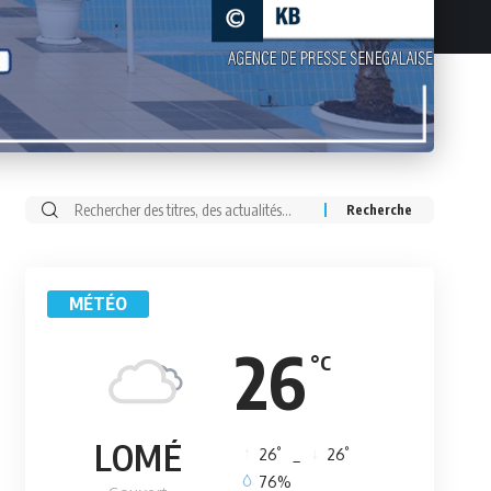
Rechercher:
MÉTÉO
26
°C
LOMÉ
°
°
26
_
26
76%