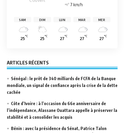
Couvert
7 km/h
SAM
DIM
LUN
MAR
MER
°C
°C
°C
°C
°C
25
25
27
27
27
ARTICLES RÉCENTS
Sénégal : le prêt de 340 milliards de FCFA de la Banque
mondiale, un signal de confiance après la crise de la dette
cachée
Côte d’Ivoire : à l’occasion du 66e anniversaire de
l’indépendance, Alassane Ouattara appelle à préserver la
stabilité et à consolider les acquis
Bénin : avec la présidence du Sénat, Patrice Talon