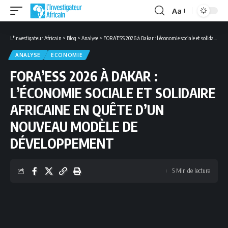
Aa
Font
Resizer
L'investigateur Africain
>
Blog
>
Analyse
>
FORA’ESS 2026 à Dakar : l’économie sociale et solidaire africaine en quête d’un nouveau modèle de développement
ANALYSE
ECONOMIE
FORA’ESS 2026 À DAKAR :
L’ÉCONOMIE SOCIALE ET SOLIDAIRE
AFRICAINE EN QUÊTE D’UN
NOUVEAU MODÈLE DE
DÉVELOPPEMENT
5 Min de lecture