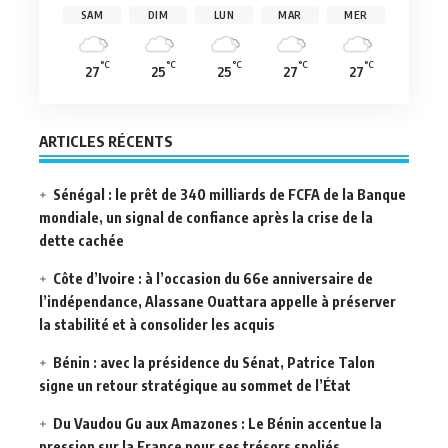
SAM
DIM
LUN
MAR
MER
°C
°C
°C
°C
°C
27
25
25
27
27
ARTICLES RÉCENTS
Sénégal : le prêt de 340 milliards de FCFA de la Banque
mondiale, un signal de confiance après la crise de la
dette cachée
Côte d’Ivoire : à l’occasion du 66e anniversaire de
l’indépendance, Alassane Ouattara appelle à préserver
la stabilité et à consolider les acquis
Bénin : avec la présidence du Sénat, Patrice Talon
signe un retour stratégique au sommet de l’État
Du Vaudou Gu aux Amazones : Le Bénin accentue la
pression sur la France pour ses trésors spoliés