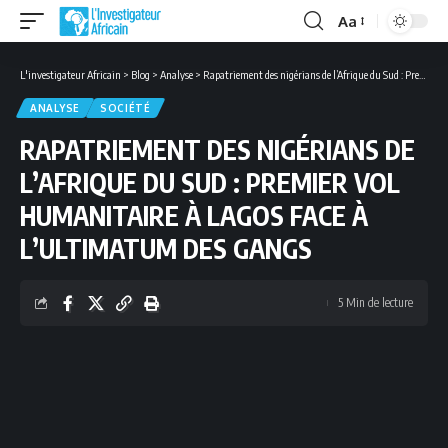
Aa
Font
Resizer
L'investigateur Africain
>
Blog
>
Analyse
>
Rapatriement des nigérians de l’Afrique du Sud : Premier vol humanitaire à Lagos face à l’ultimatum des gangs
ANALYSE
SOCIÉTÉ
RAPATRIEMENT DES NIGÉRIANS DE
L’AFRIQUE DU SUD : PREMIER VOL
HUMANITAIRE À LAGOS FACE À
L’ULTIMATUM DES GANGS
5 Min de lecture