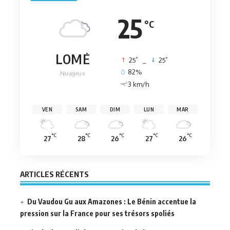
25
°C
LOMÉ
°
°
25
_
25
82%
Nuageux
3 km/h
VEN
SAM
DIM
LUN
MAR
°C
°C
°C
°C
°C
27
28
26
27
26
ARTICLES RÉCENTS
Du Vaudou Gu aux Amazones : Le Bénin accentue la
pression sur la France pour ses trésors spoliés