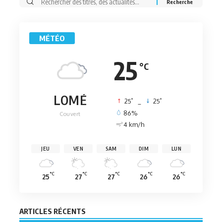
Rechercher:
MÉTÉO
25
°C
LOMÉ
°
°
25
_
25
86%
Couvert
4 km/h
JEU
VEN
SAM
DIM
LUN
°C
°C
°C
°C
°C
25
27
27
26
26
ARTICLES RÉCENTS