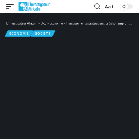
Aa
Font
Resizer
L'investigateur Africain
>
Blog
>
Economie
>
Investissements stratégiques : Le Gabon emprunte 1,3 milliard d’euros pour stimuler son développement
ECONOMIE
SOCIÉTÉ