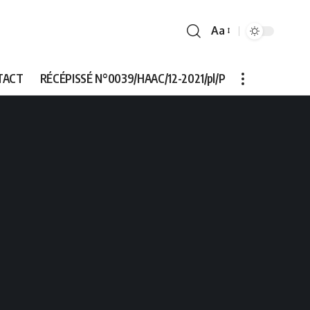
Aa
Font
Resizer
TACT
RÉCÉPISSÉ N°0039/HAAC/12-2021/pl/P