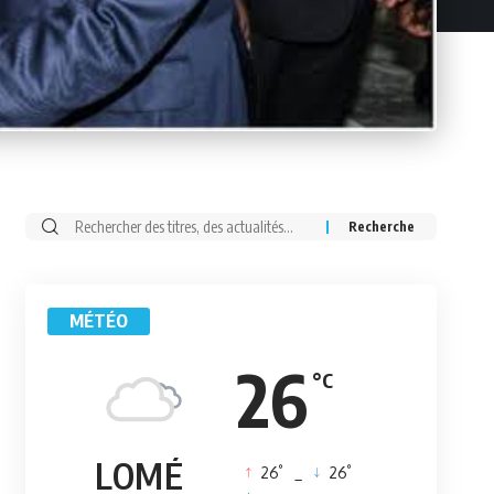
Rechercher:
MÉTÉO
26
°C
LOMÉ
°
°
26
_
26