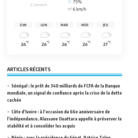
75%
Couvert
6 km/h
DIM
LUN
MAR
MER
JEU
°C
°C
°C
°C
°C
26
26
26
26
27
ARTICLES RÉCENTS
Sénégal : le prêt de 340 milliards de FCFA de la Banque
mondiale, un signal de confiance après la crise de la dette
cachée
Côte d’Ivoire : à l’occasion du 66e anniversaire de
l’indépendance, Alassane Ouattara appelle à préserver la
stabilité et à consolider les acquis
Bénin : avec la présidence du Sénat, Patrice Talon