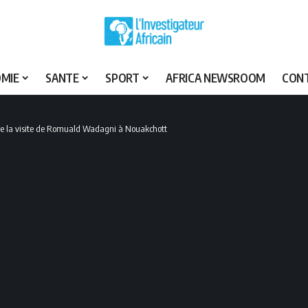
MIE
SANTE
SPORT
AFRICA NEWSROOM
CON
èle la visite de Romuald Wadagni à Nouakchott