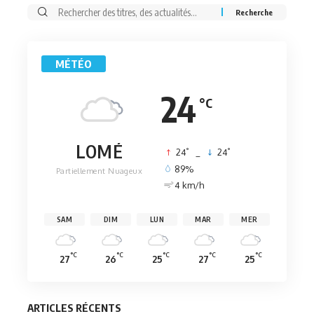
Rechercher:
MÉTÉO
24
°C
LOMÉ
°
°
24
_
24
89%
Partiellement Nuageux
4 km/h
SAM
DIM
LUN
MAR
MER
°C
°C
°C
°C
°C
27
26
25
27
25
ARTICLES RÉCENTS