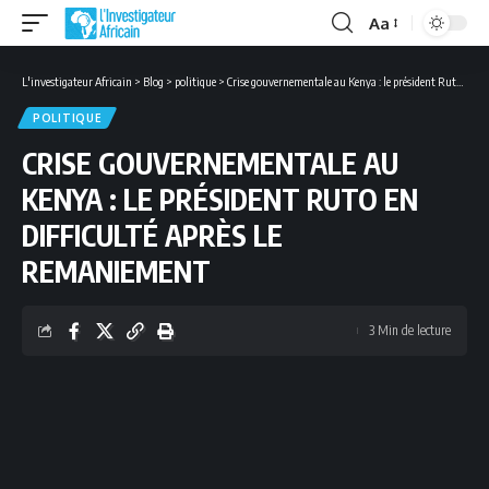
Aa
Font
Resizer
L'investigateur Africain
>
Blog
>
politique
>
Crise gouvernementale au Kenya : le président Ruto en difficulté après le remaniement
POLITIQUE
CRISE GOUVERNEMENTALE AU
KENYA : LE PRÉSIDENT RUTO EN
DIFFICULTÉ APRÈS LE
REMANIEMENT
3 Min de lecture