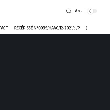
Aa
Font
Resizer
TACT
RÉCÉPISSÉ N°0039/HAAC/12-2021/pl/P