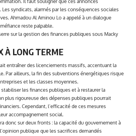
mmation. Il faut souligner que ces annonces
. Les syndicats, alarmés par les conséquences sociales
èves. Ahmadou Al Aminou Lo a appelé à un dialogue
 méfiance reste palpable.
esserre sur la gestion des finances publiques sous Macky
X À LONG TERME
it entraîner des licenciements massifs, accentuant la
le. Par ailleurs, la fin des subventions énergétiques risque
 entreprises et les classes moyennes.
stabiliser les finances publiques et à restaurer la
ion plus rigoureuse des dépenses publiques pourrait
 financiers. Cependant, l’efficacité de ces mesures
e leur accompagnement social.
uera donc sur deux fronts : la capacité du gouvernement à
 l’opinion publique que les sacrifices demandés