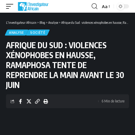
Aa
Font
Resizer
L'investigateur Africain
>
Blog
>
Analyse
>
Afrique du Sud : violences xénophobes en hausse, Ramaphosa tente de reprendre la main avant le 30 juin
ANALYSE
SOCIÉTÉ
AFRIQUE DU SUD : VIOLENCES
XÉNOPHOBES EN HAUSSE,
RAMAPHOSA TENTE DE
REPRENDRE LA MAIN AVANT LE 30
JUIN
6 Min de lecture