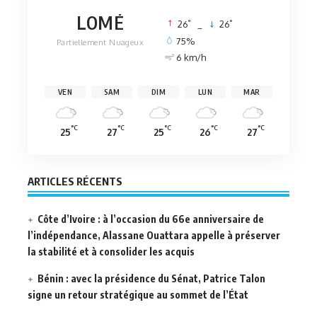
LOMÉ
°
°
26
_
26
75%
Partiellement Nuageux
6 km/h
VEN
SAM
DIM
LUN
MAR
°C
°C
°C
°C
°C
25
27
25
26
27
ARTICLES RÉCENTS
Côte d’Ivoire : à l’occasion du 66e anniversaire de
l’indépendance, Alassane Ouattara appelle à préserver
la stabilité et à consolider les acquis
Bénin : avec la présidence du Sénat, Patrice Talon
signe un retour stratégique au sommet de l’État