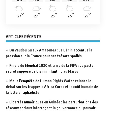
VEN
SAM
DIM
LUN
MAR
°C
°C
°C
°C
°C
27
27
25
26
25
ARTICLES RÉCENTS
Du Vaudou Gu aux Amazones : Le Bénin accentue la
pression sur la France pour ses trésors spoliés
Finale du Mondial 2030 et crise de la FIFA : Le pacte
secret supposé de Gianni Infantino au Maroc
Mali : l’enquête de Human Rights Watch relance le
débat sur les frappes d’Africa Corps et le coût humain de
la lutte antijihadiste
Libertés numériques en Guinée : les perturbations des
réseaux sociaux interrogent la gouvernance du pouvoir