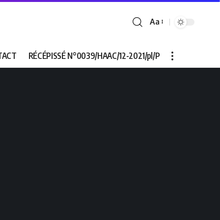
Aa
Font
Resizer
TACT
RÉCÉPISSÉ N°0039/HAAC/12-2021/pl/P