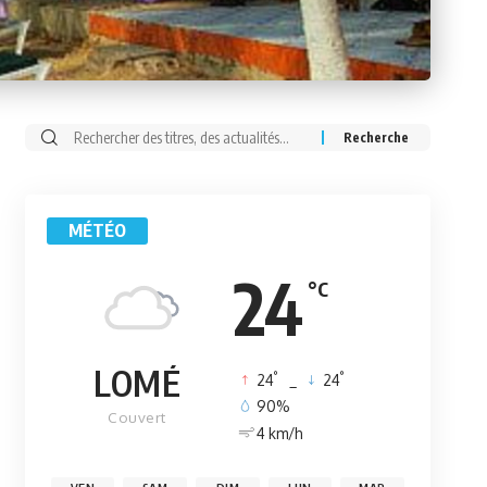
Rechercher:
MÉTÉO
24
°C
LOMÉ
°
°
24
_
24
90%
Couvert
4 km/h