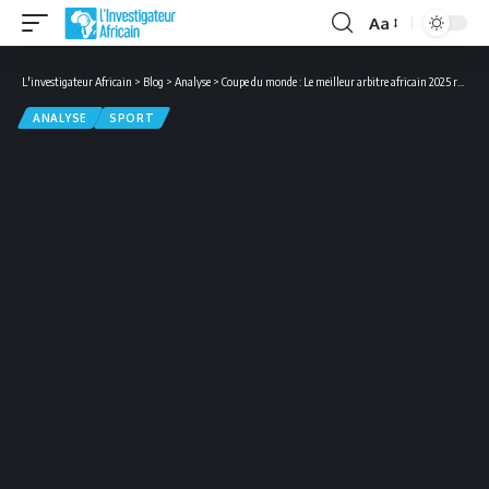
Aa
Font
Resizer
L'investigateur Africain
>
Blog
>
Analyse
>
Coupe du monde : Le meilleur arbitre africain 2025 refoulé aux États-Unis, la FIFA face au casse-tête des restrictions américaines
ANALYSE
SPORT