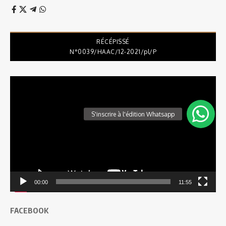
RÉCÉPISSÉ
N°0039/HAAC/12-2021/pl/P
Lecteur
vidéo
00:00
11:55
FACEBOOK