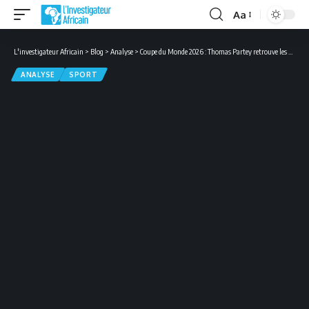
Aa
Font
Resizer
L'investigateur Africain
>
Blog
>
Analyse
>
Coupe du Monde 2026 : Thomas Partey retrouve les Black Stars à Boston avant le choc face à l’Angleterre
ANALYSE
SPORT