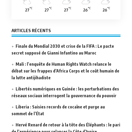
°C
°C
°C
°C
°C
27
27
27
26
26
ARTICLES RÉCENTS
Finale du Mondial 2030 et crise de la FIFA : Le pacte
secret supposé de Gianni Infantino au Maroc
Mali : l’enquête de Human Rights Watch relance le
débat sur les frappes d’Africa Corps et le coût humain de
la lutte antijihadiste
Libertés numériques en Guinée : les perturbations des
réseaux sociaux interrogent la gouvernance du pouvoir
Liberia : Saisies records de cocaïne et purge au
sommet de l’État
Hervé Renard de retour à la tête des Éléphants : le pari
de l’expérience pour relancer la Côte d’Ivoire