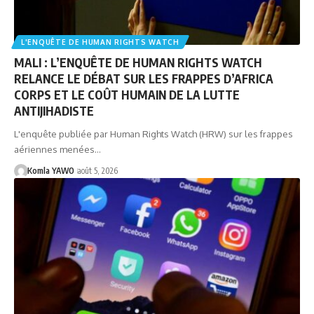
L'ENQUÊTE DE HUMAN RIGHTS WATCH
MALI : L’ENQUÊTE DE HUMAN RIGHTS WATCH
RELANCE LE DÉBAT SUR LES FRAPPES D’AFRICA
CORPS ET LE COÛT HUMAIN DE LA LUTTE
ANTIJIHADISTE
L'enquête publiée par Human Rights Watch (HRW) sur les frappes
aériennes menées…
Komla YAWO
août 5, 2026