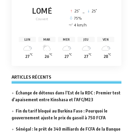
LOMÉ
°
°
25
_
25
75%
Couvert
4 km/h
LUN
MAR
MER
JEU
VEN
°C
°C
°C
°C
°C
27
26
27
27
28
ARTICLES RÉCENTS
Échange de détenus dans l’Est de la RDC : Premier test
d’apaisement entre Kinshasa et l’AFC/M23
Fin du tarif bloqué au Burkina Faso : Pourquoi le
gouvernement ajuste le prix du gasoil à 750 FCFA
Sénégal : le prêt de 340 milliards de FCFA de la Banque