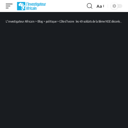
Aa
Font
Resizer
L'investigateur Africain
>
Blog
>
politique
>
Côte d’Ivoire : les 49 soldats de la 8ème NSE décorés dans l’ordre national