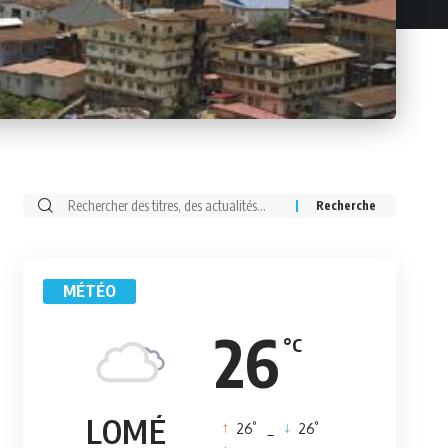
Rechercher:
MÉTÉO
26
°C
LOMÉ
°
°
26
_
26