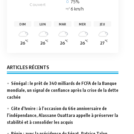
75%
Couvert
6 km/h
DIM
LUN
MAR
MER
JEU
°C
°C
°C
°C
°C
26
26
26
26
27
ARTICLES RÉCENTS
Sénégal : le prêt de 340 milliards de FCFA de la Banque
mondiale, un signal de confiance après la crise de la dette
cachée
Côte d’Ivoire : à l’occasion du 66e anniversaire de
l’indépendance, Alassane Ouattara appelle à préserver la
stabilité et à consolider les acquis
Bénin : avec la présidence du Sénat, Patrice Talon