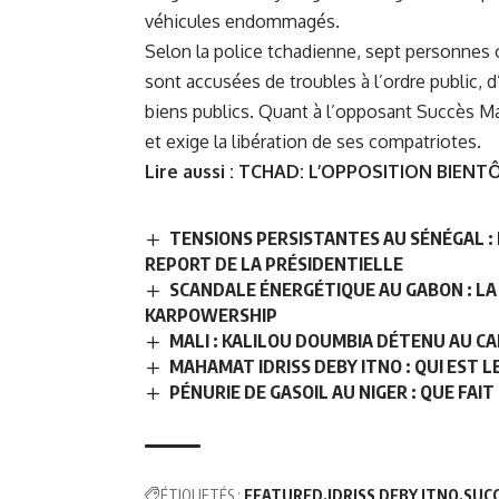
véhicules endommagés.
Selon la police tchadienne, sept personnes o
sont accusées de troubles à l’ordre public, d
biens publics. Quant à l’opposant Succès Mas
et exige la libération de ses compatriotes.
Lire aussi :
TCHAD: L’OPPOSITION BIENT
TENSIONS PERSISTANTES AU SÉNÉGAL : 
REPORT DE LA PRÉSIDENTIELLE
SCANDALE ÉNERGÉTIQUE AU GABON : LA 
KARPOWERSHIP
MALI : KALILOU DOUMBIA DÉTENU AU CAM
MAHAMAT IDRISS DEBY ITNO : QUI EST 
PÉNURIE DE GASOIL AU NIGER : QUE FA
ÉTIQUETÉS :
FEATURED
IDRISS DEBY ITNO
SUC