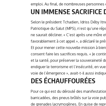
emploi. Au final, de nombreuses personnes o
UN IMMENSE SACRIFICE D
Selon le président Tchadien,
Idriss Déby Itn
Patriotique du Salut (MPS), n’est qu’une répo
ne saurait décliner. « C’est après une mûre 
favorablement à cet appel », a déclaré le pré
Et pour mener cette nouvelle mission à bien 
consent faire les sacrifices requis. « Je cont
et la santé, pour préserver la souveraineté d
endiguer le terrorisme et l’insécurité, en v
voie de l’émergence », avait-t-il aussi indiqu
DES ÉCHAUFFOURÉES
Pour ce qui est du déroulé des manifestation
barricadées, des pneus brûlés sur la voie pu
de grenades lacrymogènes. En guise de représ