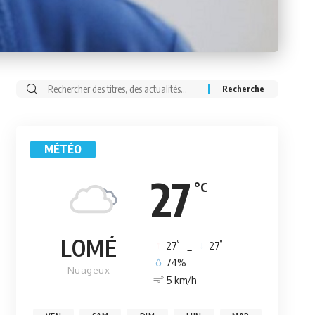
Rechercher:
MÉTÉO
27
°C
LOMÉ
°
°
27
_
27
74%
Nuageux
5 km/h