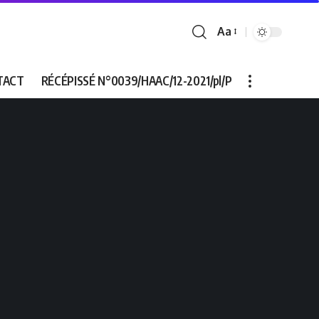
Aa
Font
Resizer
TACT
RÉCÉPISSÉ N°0039/HAAC/12-2021/pl/P