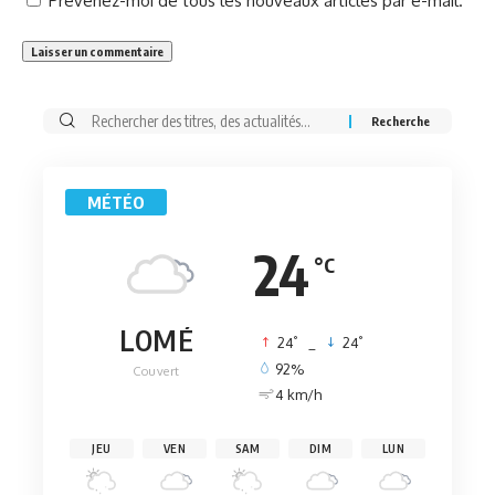
Prévenez-moi de tous les nouveaux articles par e-mail.
Rechercher:
MÉTÉO
24
°C
LOMÉ
°
°
24
_
24
92%
Couvert
4 km/h
JEU
VEN
SAM
DIM
LUN