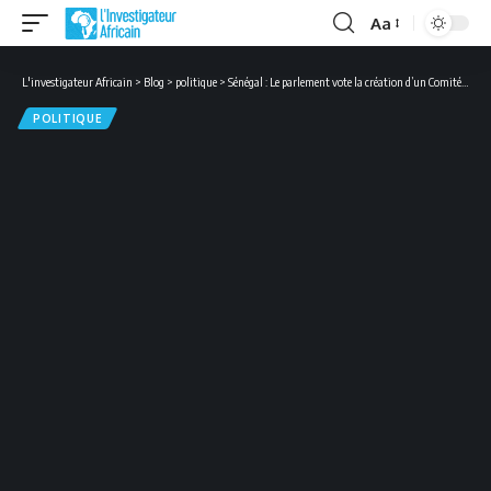
Aa
Font
Resizer
L'investigateur Africain
>
Blog
>
politique
>
Sénégal : Le parlement vote la création d’un Comité d’Enquête sur le processus électoral
POLITIQUE