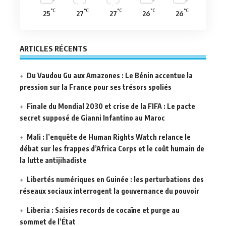
°C
°C
°C
°C
°C
25
27
27
26
26
ARTICLES RÉCENTS
Du Vaudou Gu aux Amazones : Le Bénin accentue la
pression sur la France pour ses trésors spoliés
Finale du Mondial 2030 et crise de la FIFA : Le pacte
secret supposé de Gianni Infantino au Maroc
Mali : l’enquête de Human Rights Watch relance le
débat sur les frappes d’Africa Corps et le coût humain de
la lutte antijihadiste
Libertés numériques en Guinée : les perturbations des
réseaux sociaux interrogent la gouvernance du pouvoir
Liberia : Saisies records de cocaïne et purge au
sommet de l’État