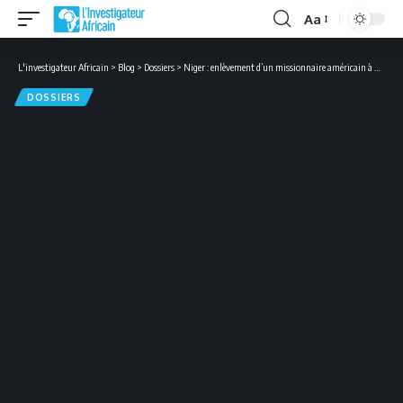
Aa
Font
Resizer
L'investigateur Africain
>
Blog
>
Dossiers
>
Niger : enlèvement d’un missionnaire américain à Massalata
DOSSIERS