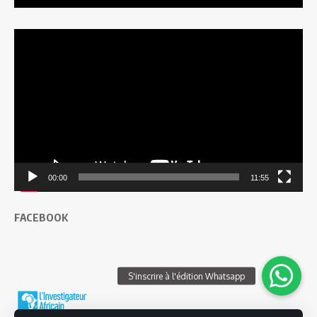
Lecteur
vidéo
00:00
11:55
FACEBOOK