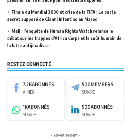
pression sur la France pour ses trésors spoliés
Finale du Mondial 2030 et crise de la FIFA : Le pacte
secret supposé de Gianni Infantino au Maroc
Mali : l’enquête de Human Rights Watch relance le
débat sur les frappes d’Africa Corps et le coût humain de
la lutte antijihadiste
RESTEZ CONNECTÉ
7.2K
ABONNÉS
500
MEMBERS
AIMER
SUIVRE
1K
ABONNÉS
500
ABONNÉS
SUIVRE
SUIVRE
- Advertisement -