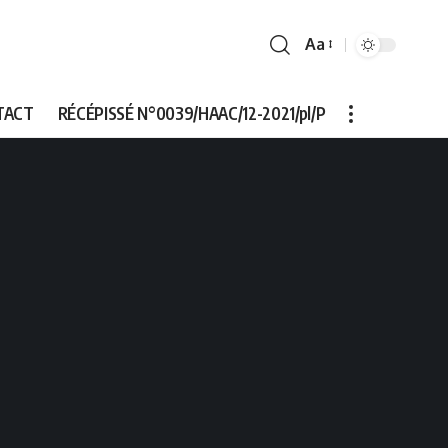
Aa
Font
Resizer
TACT
RÉCÉPISSÉ N°0039/HAAC/12-2021/pl/P