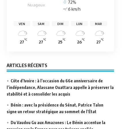
72%
Nuageux
6 km/h
VEN
SAM
DIM
LUN
MAR
°C
°C
°C
°C
°C
27
27
25
26
27
ARTICLES RÉCENTS
Côte d’Ivoire : à l’occasion du 66e anniversaire de
l’indépendance, Alassane Ouattara appelle à préserver la
stabilité et à consolider les acquis
Bénin : avec la présidence du Sénat, Patrice Talon
signe un retour stratégique au sommet de l’État
Du Vaudou Gu aux Amazones : Le Bénin accentue la