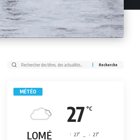
Rechercher:
MÉTÉO
27
°C
LOMÉ
°
°
27
_
27