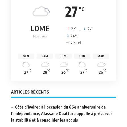
27
°C
LOMÉ
°
°
27
_
27
74%
Nuageux
5 km/h
VEN
SAM
DIM
LUN
MAR
°C
°C
°C
°C
°C
27
28
26
27
26
ARTICLES RÉCENTS
Côte d’Ivoire : à l’occasion du 66e anniversaire de
l’indépendance, Alassane Ouattara appelle à préserver
la stabilité et à consolider les acquis