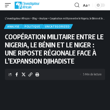
Aa
Font
Resizer
L'investigateur Africain
>
Blog
>
Analyse
>
Coopération militaire entre le Nigeria, le Bénin et le Niger : une riposte régionale face à l’expansion djihadiste
ANALYSE
POLITIQUE
UNCATEGORIZED
COOPÉRATION MILITAIRE ENTRE LE
NIGERIA, LE BÉNIN ET LE NIGER :
UNE RIPOSTE RÉGIONALE FACE À
L’EXPANSION DJIHADISTE
5 Min de lecture