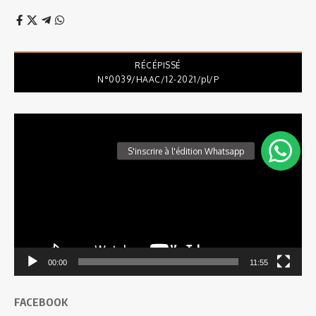
RÉCÉPISSÉ
N°0039/HAAC/12-2021/pl/P
Lecteur
vidéo
00:00
11:55
FACEBOOK