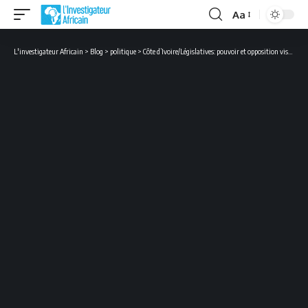
Aa
Font
Resizer
L'investigateur Africain
>
Blog
>
politique
>
Côte d’Ivoire/Législatives: pouvoir et opposition visent, chacun, la majorité au parlement