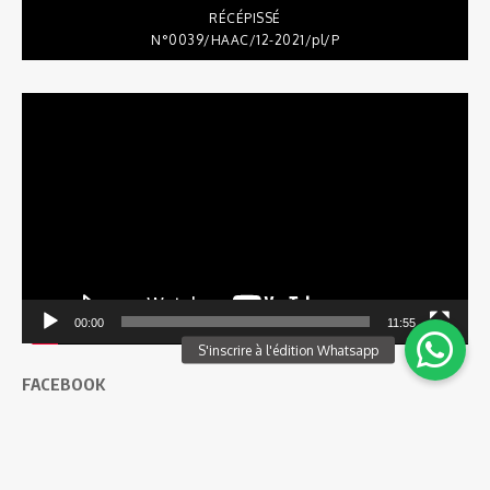
RÉCÉPISSÉ
N°0039/HAAC/12-2021/pl/P
Lecteur
vidéo
00:00
11:55
FACEBOOK