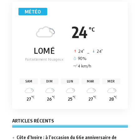
MÉTÉO
24
°C
LOMÉ
°
°
24
_
24
90%
Partiellement Nuageux
4 km/h
SAM
DIM
LUN
MAR
MER
°C
°C
°C
°C
°C
27
26
25
27
28
ARTICLES RÉCENTS
Côte d’Ivoire : à l’occasion du 66e anniversaire de