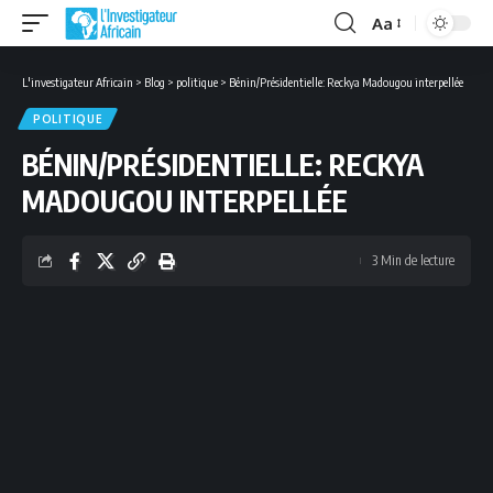
Aa
Font
Resizer
L'investigateur Africain
>
Blog
>
politique
>
Bénin/Présidentielle: Reckya Madougou interpellée
POLITIQUE
BÉNIN/PRÉSIDENTIELLE: RECKYA
MADOUGOU INTERPELLÉE
3 Min de lecture