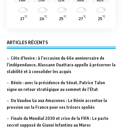
SAM
DIM
LUN
MAR
MER
°C
°C
°C
°C
°C
27
26
25
27
25
ARTICLES RÉCENTS
Côte d’Ivoire : à l’occasion du 66e anniversaire de
l’indépendance, Alassane Ouattara appelle à préserver la
stabilité et à consolider les acquis
Bénin : avec la présidence du Sénat, Patrice Talon
signe un retour stratégique au sommet de l’État
Du Vaudou Gu aux Amazones : Le Bénin accentue la
pression sur la France pour ses trésors spoliés
Finale du Mondial 2030 et crise de la FIFA : Le pacte
secret supposé de Gianni Infantino au Maroc