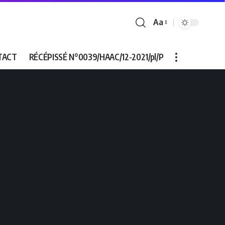
Aa
Font
Resizer
TACT
RÉCÉPISSÉ N°0039/HAAC/12-2021/pl/P