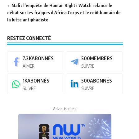
Mali : l’enquête de Human Rights Watch relance le
débat sur les frappes d’Africa Corps et le coût humain de
la lutte antijihadiste
RESTEZ CONNECTÉ
7.2K
ABONNÉS
500
MEMBERS
AIMER
SUIVRE
1K
ABONNÉS
500
ABONNÉS
SUIVRE
SUIVRE
- Advertisement -