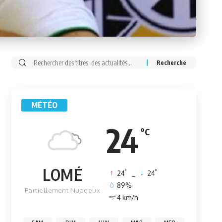
Rechercher:
MÉTÉO
24
°C
LOMÉ
°
°
24
_
24
89%
Partiellement Nuageux
4 km/h