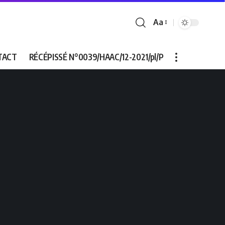
Aa
Font
Resizer
TACT
RÉCÉPISSÉ N°0039/HAAC/12-2021/pl/P