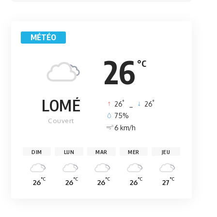
MÉTÉO
26
°C
LOMÉ
°
°
26
_
26
75%
Couvert
6 km/h
DIM
LUN
MAR
MER
JEU
°C
°C
°C
°C
°C
26
26
26
26
27