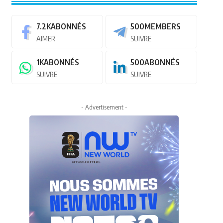
7.2K
ABONNÉS
500
MEMBERS
AIMER
SUIVRE
1K
ABONNÉS
500
ABONNÉS
SUIVRE
SUIVRE
- Advertisement -