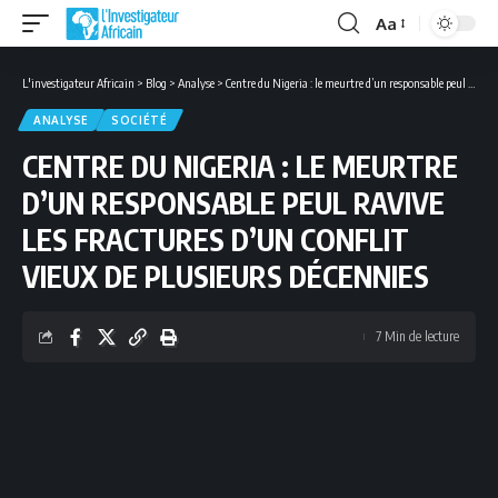
Aa
Font
Resizer
L'investigateur Africain
>
Blog
>
Analyse
>
Centre du Nigeria : le meurtre d’un responsable peul ravive les fractures d’un conflit vieux de plusieurs décennies
ANALYSE
SOCIÉTÉ
CENTRE DU NIGERIA : LE MEURTRE
D’UN RESPONSABLE PEUL RAVIVE
LES FRACTURES D’UN CONFLIT
VIEUX DE PLUSIEURS DÉCENNIES
7 Min de lecture