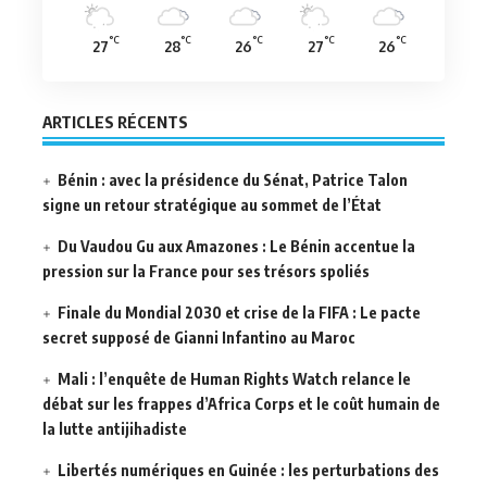
°C
°C
°C
°C
°C
27
28
26
27
26
ARTICLES RÉCENTS
Bénin : avec la présidence du Sénat, Patrice Talon
signe un retour stratégique au sommet de l’État
Du Vaudou Gu aux Amazones : Le Bénin accentue la
pression sur la France pour ses trésors spoliés
Finale du Mondial 2030 et crise de la FIFA : Le pacte
secret supposé de Gianni Infantino au Maroc
Mali : l’enquête de Human Rights Watch relance le
débat sur les frappes d’Africa Corps et le coût humain de
la lutte antijihadiste
Libertés numériques en Guinée : les perturbations des