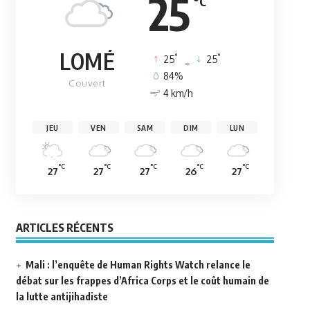
25
°C
LOMÉ
°
°
25
_
25
84%
Couvert
4 km/h
JEU
VEN
SAM
DIM
LUN
°C
°C
°C
°C
°C
27
27
27
26
27
ARTICLES RÉCENTS
Mali : l’enquête de Human Rights Watch relance le
débat sur les frappes d’Africa Corps et le coût humain de
la lutte antijihadiste