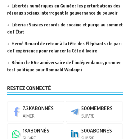
Libertés numériques en Guinée : les perturbations des
réseaux sociaux interrogent la gouvernance du pouvoir
Liberia : Saisies records de cocaïne et purge au sommet
de l’État
Hervé Renard de retour à la tête des Éléphants : le pari
de l’expérience pour relancer la Côte d’Ivoire
Bénin : le 66e anniversaire de l’indépendance, premier
test politique pour Romuald Wadagni
RESTEZ CONNECTÉ
7.2K
ABONNÉS
500
MEMBERS
AIMER
SUIVRE
1K
ABONNÉS
500
ABONNÉS
SUIVRE
SUIVRE