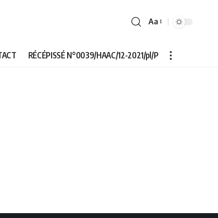
Aa
Font
Resizer
TACT
RÉCÉPISSÉ N°0039/HAAC/12-2021/pl/P