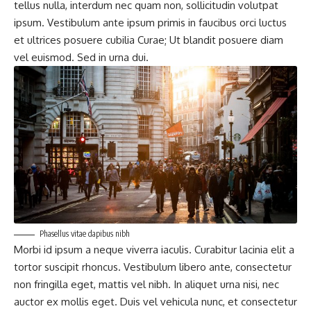
tellus nulla, interdum nec quam non, sollicitudin volutpat
ipsum. Vestibulum ante ipsum primis in faucibus orci luctus
et ultrices posuere cubilia Curae; Ut blandit posuere diam
vel euismod. Sed in urna dui.
Phasellus vitae dapibus nibh
Morbi id ipsum a neque viverra iaculis. Curabitur lacinia elit a
tortor suscipit rhoncus. Vestibulum libero ante, consectetur
non fringilla eget, mattis vel nibh. In aliquet urna nisi, nec
auctor ex mollis eget. Duis vel vehicula nunc, et consectetur