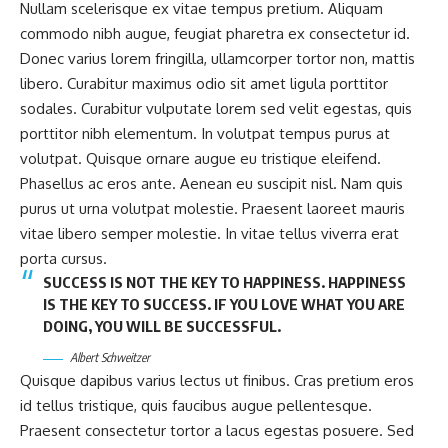
Nullam scelerisque ex vitae tempus pretium. Aliquam
commodo nibh augue, feugiat pharetra ex consectetur id.
Donec varius lorem fringilla, ullamcorper tortor non, mattis
libero. Curabitur maximus odio sit amet ligula porttitor
sodales. Curabitur vulputate lorem sed velit egestas, quis
porttitor nibh elementum. In volutpat tempus purus at
volutpat. Quisque ornare augue eu tristique eleifend.
Phasellus ac eros ante. Aenean eu suscipit nisl. Nam quis
purus ut urna volutpat molestie. Praesent laoreet mauris
vitae libero semper molestie. In vitae tellus viverra erat
porta cursus.
SUCCESS IS NOT THE KEY TO HAPPINESS. HAPPINESS
IS THE KEY TO SUCCESS. IF YOU LOVE WHAT YOU ARE
DOING, YOU WILL BE SUCCESSFUL.
Albert Schweitzer
Quisque dapibus varius lectus ut finibus. Cras pretium eros
id tellus tristique, quis faucibus augue pellentesque.
Praesent consectetur tortor a lacus egestas posuere. Sed