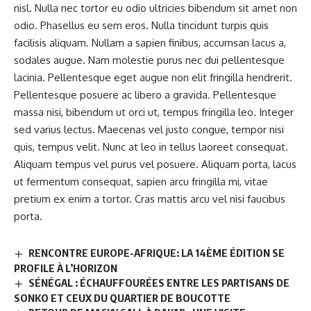
nisl. Nulla nec tortor eu odio ultricies bibendum sit amet non
odio. Phasellus eu sem eros. Nulla tincidunt turpis quis
facilisis aliquam. Nullam a sapien finibus, accumsan lacus a,
sodales augue. Nam molestie purus nec dui pellentesque
lacinia. Pellentesque eget augue non elit fringilla hendrerit.
Pellentesque posuere ac libero a gravida. Pellentesque
massa nisi, bibendum ut orci ut, tempus fringilla leo. Integer
sed varius lectus. Maecenas vel justo congue, tempor nisi
quis, tempus velit. Nunc at leo in tellus laoreet consequat.
Aliquam tempus vel purus vel posuere. Aliquam porta, lacus
ut fermentum consequat, sapien arcu fringilla mi, vitae
pretium ex enim a tortor. Cras mattis arcu vel nisi faucibus
porta.
RENCONTRE EUROPE-AFRIQUE: LA 14ÈME ÉDITION SE
PROFILE À L’HORIZON
SÉNÉGAL : ÉCHAUFFOURÉES ENTRE LES PARTISANS DE
SONKO ET CEUX DU QUARTIER DE BOUCOTTE