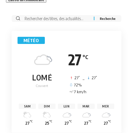
Rechercher:
MÉTÉO
27
°C
LOMÉ
°
°
27
_
27
72%
Couvert
7 km/h
SAM
DIM
LUN
MAR
MER
°C
°C
°C
°C
°C
27
25
27
27
27