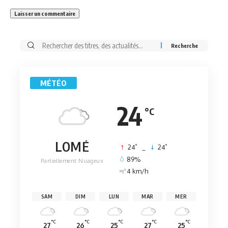
Rechercher:
MÉTÉO
24
°C
LOMÉ
°
°
24
_
24
89%
Partiellement Nuageux
4 km/h
SAM
DIM
LUN
MAR
MER
°C
°C
°C
°C
°C
27
26
25
27
25