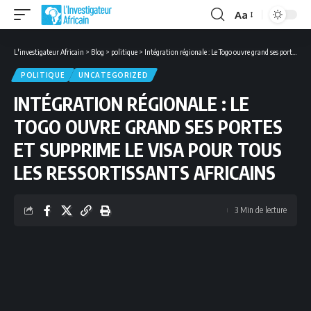
Aa
Font
Resizer
L'investigateur Africain
>
Blog
>
politique
>
Intégration régionale : Le Togo ouvre grand ses portes et supprime le visa pour tous les ressortissants africains
POLITIQUE
UNCATEGORIZED
INTÉGRATION RÉGIONALE : LE
TOGO OUVRE GRAND SES PORTES
ET SUPPRIME LE VISA POUR TOUS
LES RESSORTISSANTS AFRICAINS
3 Min de lecture