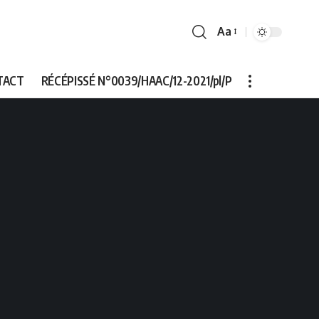
Aa
Font
Resizer
TACT
RÉCÉPISSÉ N°0039/HAAC/12-2021/pl/P