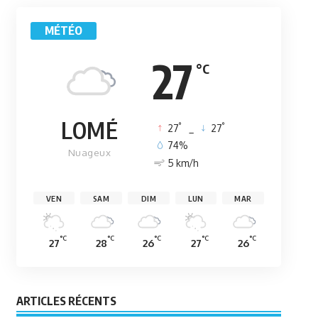
MÉTÉO
27
°C
LOMÉ
°
°
27
_
27
74%
Nuageux
5 km/h
VEN
SAM
DIM
LUN
MAR
°C
°C
°C
°C
°C
27
28
26
27
26
ARTICLES RÉCENTS