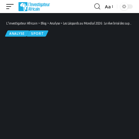
Aa
Font
Resizer
L'investigateur Africain
>
Blog
>
Analyse
>
Les Léopards au Mondial 2026 : Le rêve brisé des supporters face au mur sanitaire et financier
ANALYSE
SPORT