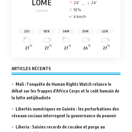
LOMÉ
°
°
24
_
24
92%
Couvert
4 km/h
JEU
VEN
SAM
DIM
LUN
°C
°C
°C
°C
°C
27
27
27
26
27
ARTICLES RÉCENTS
Mali : l’enquête de Human Rights Watch relance le
débat sur les frappes d’Africa Corps et le coût humain de
la lutte antijihadiste
Libertés numériques en Guinée : les perturbations des
réseaux sociaux interrogent la gouvernance du pouvoir
Liberia : Saisies records de cocaïne et purge au