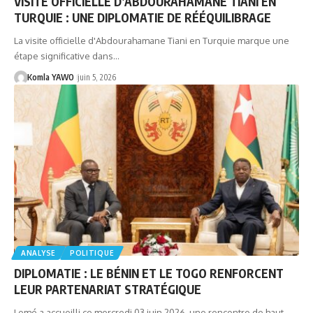
VISITE OFFICIELLE D’ABDOURAHAMANE TIANI EN
TURQUIE : UNE DIPLOMATIE DE RÉÉQUILIBRAGE
La visite officielle d'Abdourahamane Tiani en Turquie marque une
étape significative dans…
Komla YAWO
juin 5, 2026
ANALYSE
POLITIQUE
DIPLOMATIE : LE BÉNIN ET LE TOGO RENFORCENT
LEUR PARTENARIAT STRATÉGIQUE
Lomé a accueilli ce mercredi 03 juin 2026, une rencontre de haut…