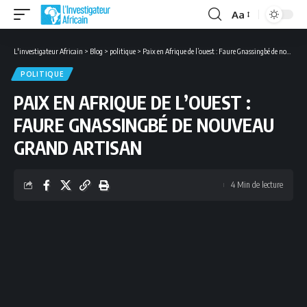
Aa
Font
Resizer
L'investigateur Africain
>
Blog
>
politique
>
Paix en Afrique de l’ouest : Faure Gnassingbé de nouveau grand artisan
POLITIQUE
PAIX EN AFRIQUE DE L’OUEST :
FAURE GNASSINGBÉ DE NOUVEAU
GRAND ARTISAN
4 Min de lecture