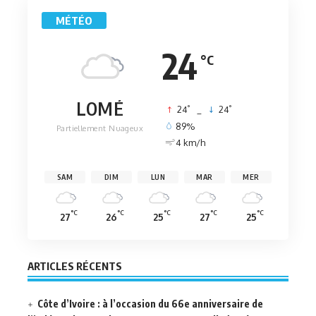
MÉTÉO
24
°C
LOMÉ
°
°
24
_
24
89%
Partiellement Nuageux
4 km/h
SAM
DIM
LUN
MAR
MER
°C
°C
°C
°C
°C
27
26
25
27
25
ARTICLES RÉCENTS
Côte d’Ivoire : à l’occasion du 66e anniversaire de