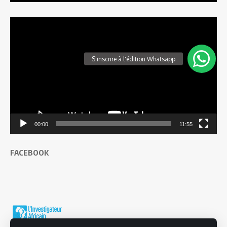
Lecteur
vidéo
00:00
11:55
FACEBOOK