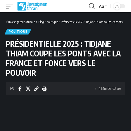
Aa
Font
Resizer
L'investigateur Africain
>
Blog
>
politique
>
Présidentielle 2025 : Tidjane Thiam coupe les ponts avec la France et fonce vers le pouvoir
POLITIQUE
PRÉSIDENTIELLE 2025 : TIDJANE
THIAM COUPE LES PONTS AVEC LA
FRANCE ET FONCE VERS LE
POUVOIR
4 Min de lecture