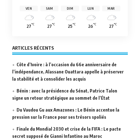
VEN
SAM
DIM
LUN
MAR
°C
°C
°C
°C
°C
27
27
25
26
27
ARTICLES RÉCENTS
Côte d’Ivoire : à l’occasion du 66e anniversaire de
l’indépendance, Alassane Ouattara appelle à préserver
la stabilité et à consolider les acquis
Bénin : avec la présidence du Sénat, Patrice Talon
signe un retour stratégique au sommet de l’État
Du Vaudou Gu aux Amazones : Le Bénin accentue la
pression sur la France pour ses trésors spoliés
Finale du Mondial 2030 et crise de la FIFA : Le pacte
secret supposé de Gianni Infantino au Maroc