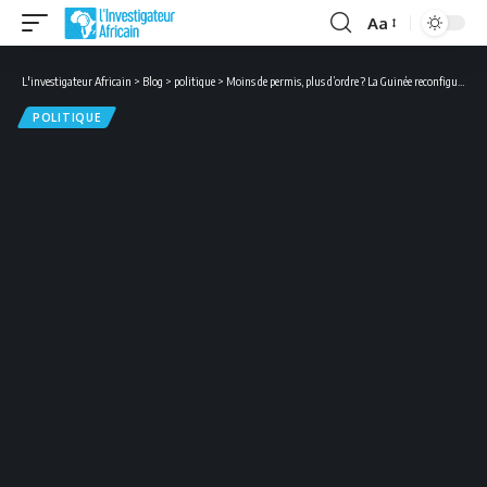
Aa
Font
Resizer
L'investigateur Africain
>
Blog
>
politique
>
Moins de permis, plus d’ordre ? La Guinée reconfigure son secteur minier
POLITIQUE