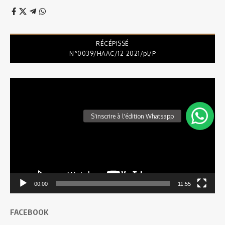
RÉCÉPISSÉ
N°0039/HAAC/12-2021/pl/P
Lecteur
vidéo
00:00
11:55
FACEBOOK