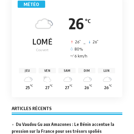
MÉTÉO
26
°C
LOMÉ
°
°
26
_
26
80%
Couvert
6 km/h
JEU
VEN
SAM
DIM
LUN
°C
°C
°C
°C
°C
25
27
27
26
26
ARTICLES RÉCENTS
Du Vaudou Gu aux Amazones : Le Bénin accentue la
pression sur la France pour ses trésors spoliés