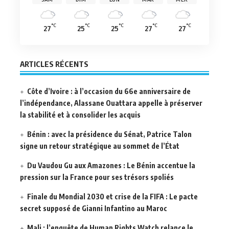
°C
°C
°C
°C
°C
27
25
25
27
27
ARTICLES RÉCENTS
Côte d’Ivoire : à l’occasion du 66e anniversaire de
l’indépendance, Alassane Ouattara appelle à préserver
la stabilité et à consolider les acquis
Bénin : avec la présidence du Sénat, Patrice Talon
signe un retour stratégique au sommet de l’État
Du Vaudou Gu aux Amazones : Le Bénin accentue la
pression sur la France pour ses trésors spoliés
Finale du Mondial 2030 et crise de la FIFA : Le pacte
secret supposé de Gianni Infantino au Maroc
Mali : l’enquête de Human Rights Watch relance le