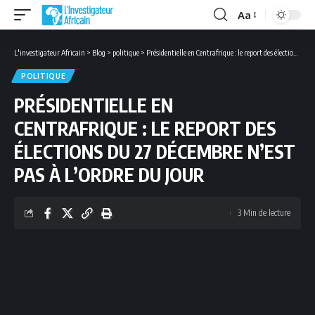
Aa
Font
Resizer
L'investigateur Africain
>
Blog
>
politique
>
Présidentielle en Centrafrique : le report des élections du 27 décembre n’est pas à l’ordre du jour
POLITIQUE
PRÉSIDENTIELLE EN
CENTRAFRIQUE : LE REPORT DES
ÉLECTIONS DU 27 DÉCEMBRE N’EST
PAS À L’ORDRE DU JOUR
3 Min de lecture