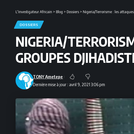
L'investigateur Africain
>
Blog
>
Dossiers
>
Nigeria/Terrorisme : les attaques
DOSSIERS
NIGERIA/TERRORISM
GROUPES DJIHADIST
TONY Ametepe
Dernière mise à jour : avril 9, 2021 3:06 pm