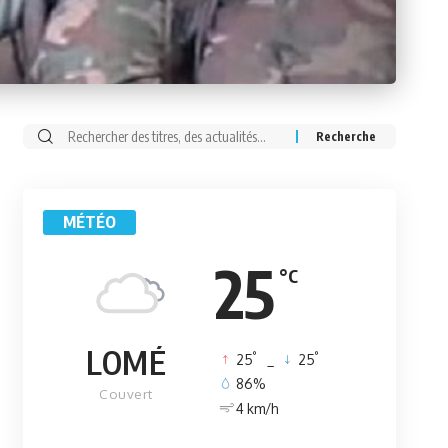
Rechercher:
MÉTÉO
25
°C
LOMÉ
°
°
25
_
25
86%
Couvert
4 km/h