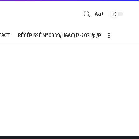
Aa
Font
Resizer
TACT
RÉCÉPISSÉ N°0039/HAAC/12-2021/pl/P