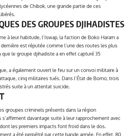
lycéennes de Chibok, une grande partie de ces
ibérés.
QUES DES GROUPES DJIHADISTES
e à leur habitude, l’Iswap, la faction de
Boko Haram
a
 dernière est réputée comme l’une des routes les plus
 que le groupe djihadiste a en effet capturé 35
que, a également ouvert le feu sur un convoi militaire à
attaque, cinq militaires tués. Dans l’État de Borno, trois
trés suite à un attentat suicide.
T
des groupes criminels présents dans la région
s s’affirment davantage suite à leur rapprochement avec
dont les premiers impacts font froid dans le dos.
ent a été perpétré par cette bande armée. En effet, 80