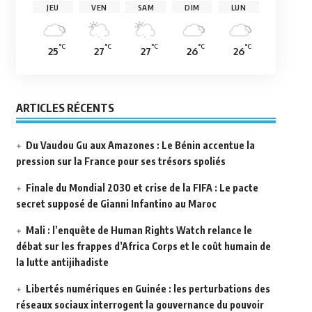
JEU
VEN
SAM
DIM
LUN
°C
°C
°C
°C
°C
25
27
27
26
26
ARTICLES RÉCENTS
Du Vaudou Gu aux Amazones : Le Bénin accentue la
pression sur la France pour ses trésors spoliés
Finale du Mondial 2030 et crise de la FIFA : Le pacte
secret supposé de Gianni Infantino au Maroc
Mali : l’enquête de Human Rights Watch relance le
débat sur les frappes d’Africa Corps et le coût humain de
la lutte antijihadiste
Libertés numériques en Guinée : les perturbations des
réseaux sociaux interrogent la gouvernance du pouvoir