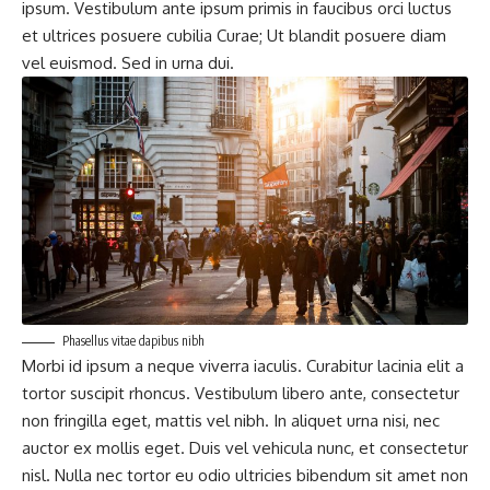
ipsum. Vestibulum ante ipsum primis in faucibus orci luctus
et ultrices posuere cubilia Curae; Ut blandit posuere diam
vel euismod. Sed in urna dui.
Phasellus vitae dapibus nibh
Morbi id ipsum a neque viverra iaculis. Curabitur lacinia elit a
tortor suscipit rhoncus. Vestibulum libero ante, consectetur
non fringilla eget, mattis vel nibh. In aliquet urna nisi, nec
auctor ex mollis eget. Duis vel vehicula nunc, et consectetur
nisl. Nulla nec tortor eu odio ultricies bibendum sit amet non