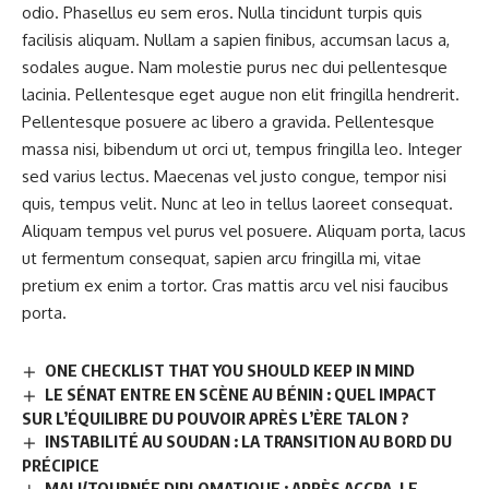
odio. Phasellus eu sem eros. Nulla tincidunt turpis quis
facilisis aliquam. Nullam a sapien finibus, accumsan lacus a,
sodales augue. Nam molestie purus nec dui pellentesque
lacinia. Pellentesque eget augue non elit fringilla hendrerit.
Pellentesque posuere ac libero a gravida. Pellentesque
massa nisi, bibendum ut orci ut, tempus fringilla leo. Integer
sed varius lectus. Maecenas vel justo congue, tempor nisi
quis, tempus velit. Nunc at leo in tellus laoreet consequat.
Aliquam tempus vel purus vel posuere. Aliquam porta, lacus
ut fermentum consequat, sapien arcu fringilla mi, vitae
pretium ex enim a tortor. Cras mattis arcu vel nisi faucibus
porta.
ONE CHECKLIST THAT YOU SHOULD KEEP IN MIND
LE SÉNAT ENTRE EN SCÈNE AU BÉNIN : QUEL IMPACT
SUR L’ÉQUILIBRE DU POUVOIR APRÈS L’ÈRE TALON ?
INSTABILITÉ AU SOUDAN : LA TRANSITION AU BORD DU
PRÉCIPICE
MALI/TOURNÉE DIPLOMATIQUE : APRÈS ACCRA, LE