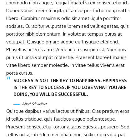
commodo nibh augue, feugiat pharetra ex consectetur id.
Donec varius lorem fringilla, ullamcorper tortor non, mattis
libero. Curabitur maximus odio sit amet ligula porttitor
sodales. Curabitur vulputate lorem sed velit egestas, quis
porttitor nibh elementum. In volutpat tempus purus at
volutpat. Quisque ornare augue eu tristique eleifend.
Phasellus ac eros ante. Aenean eu suscipit nisl. Nam quis
purus ut urna volutpat molestie. Praesent laoreet mauris
vitae libero semper molestie. In vitae tellus viverra erat
porta cursus.
SUCCESS IS NOT THE KEY TO HAPPINESS. HAPPINESS
IS THE KEY TO SUCCESS. IF YOU LOVE WHAT YOU ARE
DOING, YOU WILL BE SUCCESSFUL.
Albert Schweitzer
Quisque dapibus varius lectus ut finibus. Cras pretium eros
id tellus tristique, quis faucibus augue pellentesque.
Praesent consectetur tortor a lacus egestas posuere. Sed
tellus nulla, interdum nec quam non, sollicitudin volutpat