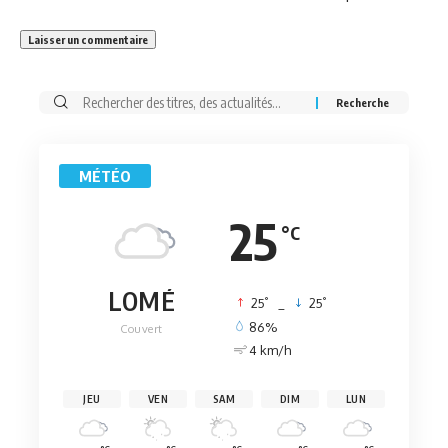
Rechercher:
MÉTÉO
25
°C
LOMÉ
°
°
25
_
25
86%
Couvert
4 km/h
JEU
VEN
SAM
DIM
LUN