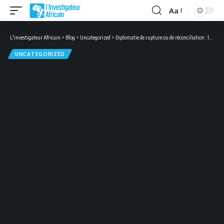
Aa
Font
Resizer
L'investigateur Africain
>
Blog
>
Uncategorized
>
Diplomatie de rupture ou de réconciliation : les enjeux de la première tournée ouest-africaine du président Romuald Wadagni
UNCATEGORIZED