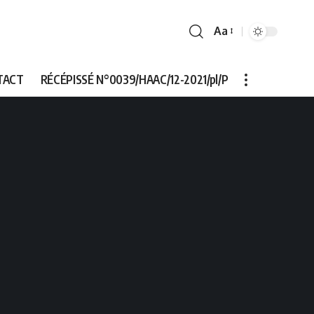
Aa
Font
Resizer
TACT
RÉCÉPISSÉ N°0039/HAAC/12-2021/pl/P