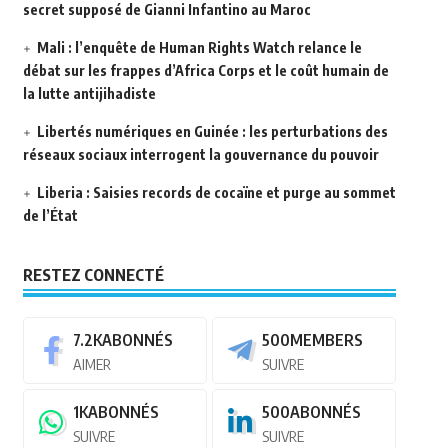
secret supposé de Gianni Infantino au Maroc
Mali : l’enquête de Human Rights Watch relance le
débat sur les frappes d’Africa Corps et le coût humain de
la lutte antijihadiste
Libertés numériques en Guinée : les perturbations des
réseaux sociaux interrogent la gouvernance du pouvoir
Liberia : Saisies records de cocaïne et purge au sommet
de l’État
RESTEZ CONNECTÉ
7.2K
ABONNÉS
500
MEMBERS
AIMER
SUIVRE
1K
ABONNÉS
500
ABONNÉS
SUIVRE
SUIVRE