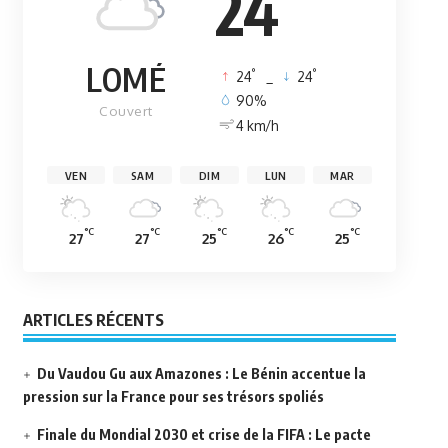
24
LOMÉ
°
°
24
_
24
90%
Couvert
4 km/h
VEN
SAM
DIM
LUN
MAR
°C
°C
°C
°C
°C
27
27
25
26
25
ARTICLES RÉCENTS
Du Vaudou Gu aux Amazones : Le Bénin accentue la
pression sur la France pour ses trésors spoliés
Finale du Mondial 2030 et crise de la FIFA : Le pacte