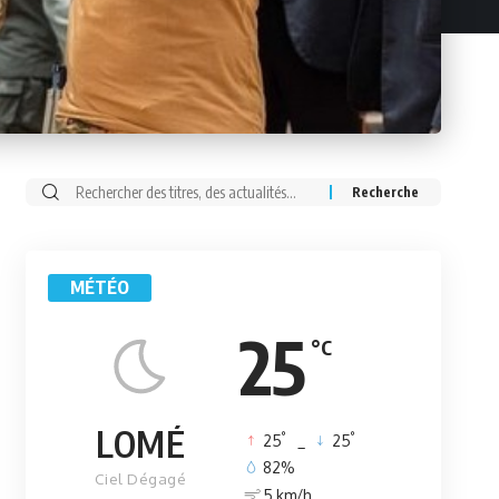
Rechercher:
MÉTÉO
25
°C
LOMÉ
°
°
25
_
25
82%
Ciel Dégagé
5 km/h