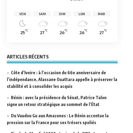
VEN
SAM
DIM
LUN
MAR
°C
°C
°C
°C
°C
25
27
26
26
27
ARTICLES RÉCENTS
Côte d’Ivoire : à l’occasion du 66e anniversaire de
l’indépendance, Alassane Ouattara appelle à préserver la
stabilité et à consolider les acquis
Bénin : avec la présidence du Sénat, Patrice Talon
signe un retour stratégique au sommet de l’État
Du Vaudou Gu aux Amazones : Le Bénin accentue la
pression sur la France pour ses trésors spoliés