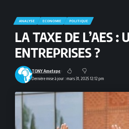
ANALYSE
ECONOMIE
POLITIQUE
LA TAXE DE L’AES :
ENTREPRISES ?
TONY Ametepe
Dernière mise à jour : mars 31, 2025 12:12 pm