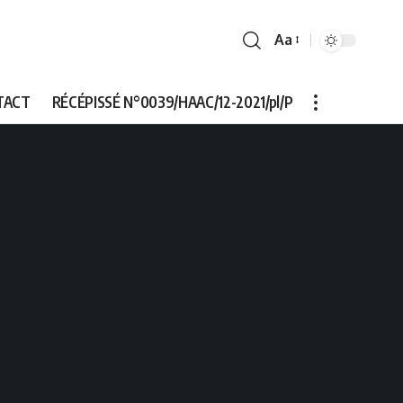
Aa
Font
Resizer
TACT
RÉCÉPISSÉ N°0039/HAAC/12-2021/pl/P