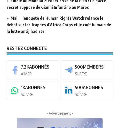
Finale du Mondial 2030 et crise de la FIFA : Le pacte
secret supposé de Gianni Infantino au Maroc
Mali : l’enquête de Human Rights Watch relance le
débat sur les frappes d’Africa Corps et le coût humain de
la lutte antijihadiste
RESTEZ CONNECTÉ
7.2K
ABONNÉS
500
MEMBERS
AIMER
SUIVRE
1K
ABONNÉS
500
ABONNÉS
SUIVRE
SUIVRE
- Advertisement -